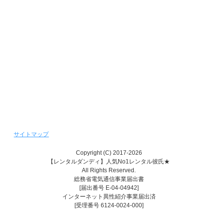
クリスマスデートキャンペーン
新着情報バックナンバー
週間デート状況バックナンバー
レンタル彼女『恋かの♥』
レンタル彼氏『恋かれ★』
レンタル♥美魔女
サイトマップ
Copyright (C) 2017-2026
【レンタルダンディ】人気No1レンタル彼氏★
All Rights Reserved.
総務省電気通信事業届出書
[届出番号 E-04-04942]
インターネット異性紹介事業届出済
[受理番号 6124-0024-000]