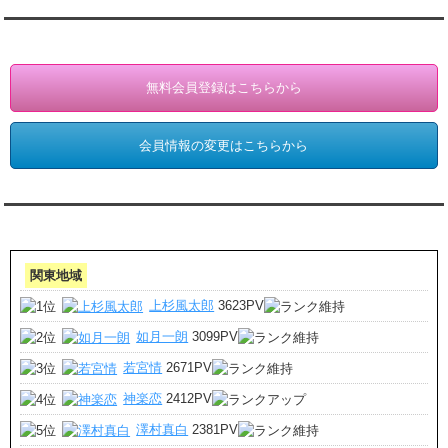
会員登録・情報変更（お客様専用）
無料会員登録はこちらから
会員情報の変更はこちらから
アクセスランキング 集計期間:7月1日～31日
関東地域
上杉風太郎
3623PV
如月一朗
3099PV
若宮情
2671PV
神楽恋
2412PV
澤村真白
2381PV