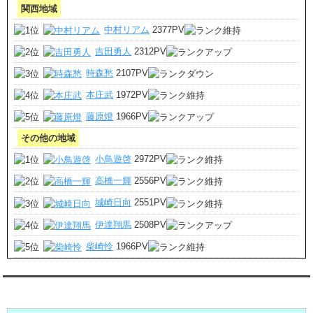
関西地域
中村リアム
2377PV
吉田勇人
2312PV
時森愁
2107PV
本庄武
1972PV
藤原燈
1966PV
その他の地域
小鳥遊啓
2972PV
高橋一輝
2556PV
城崎日向
2551PV
伊達翔馬
2508PV
柴崎怜
1966PV
ダンディ彼氏週間(月～日)デート状況2026