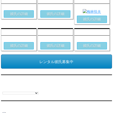
一条優(35)
横田秋人(36)
梅林悦夫(49)
彼氏の詳細
彼氏の詳細
彼氏の詳細
田中宏忠(55)
石橋剛(43)
真波立(36)
彼氏の詳細
彼氏の詳細
彼氏の詳細
レンタル彼氏募集中
翻訳:TRANSLATION
オンラインデート