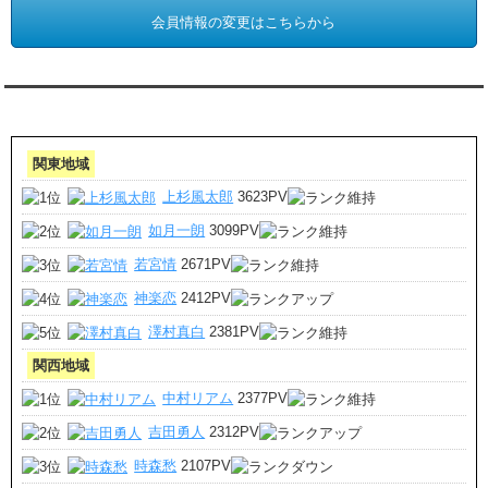
会員情報の変更はこちらから
アクセスランキング 集計期間:7月1日～31日
関東地域
上杉風太郎
3623PV
如月一朗
3099PV
若宮情
2671PV
神楽恋
2412PV
澤村真白
2381PV
関西地域
中村リアム
2377PV
吉田勇人
2312PV
時森愁
2107PV