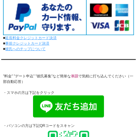
ダンディ彼氏と0回のオンラインデートがありました。
5/18～5/24
ダンディ彼氏と62回の通常デートがありました。
ダンディ彼氏と0回のオンラインデートがありました。
5/11～5/17
ダンディ彼氏と60回の通常デートがありました。
■
延長料金クレジットカード決済
ダンディ彼氏と0回のオンラインデートがありました。
■
事前クレジットカード決済
5/4～5/10
■
彼氏へのチップについて
ダンディ彼氏と53回の通常デートがありました。
ダンディ彼氏と1回のオンラインデートがありました。
4/27～5/3
『レンタル★ダンディ』公式LINEでお問合せ
ダンディ彼氏と50回の通常デートがありました。
ダンディ彼氏と1回のオンラインデートがありました。
”料金” ”デート申込” ”彼氏募集”など簡単な
単語
で気軽に打ち込んでください（一
部自動応答）
4/20～4/26
ダンディ彼氏と55回の通常デートがありました。
・スマホの方は下記をクリック
ダンディ彼氏と0回のオンラインデートがありました。
4/13～4/19
ダンディ彼氏と58回の通常デートがありました。
ダンディ彼氏と1回のオンラインデートがありました。
4/6～4/12
ダンディ彼氏と60回の通常デートがありました。
・パソコンの方は下記QRコードをスキャン
ダンディ彼氏と0回のオンラインデートがありました。