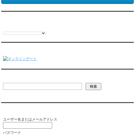
翻訳:TRANSLATION
オンラインデート
彼氏・文字列検索
会員ログイン（お客様専用）
ユーザー名またはメールアドレス
パスワード