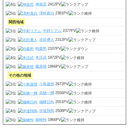
神楽恋
2412PV
澤村真白
2381PV
関西地域
中村リアム
2377PV
吉田勇人
2312PV
時森愁
2107PV
本庄武
1972PV
藤原燈
1966PV
その他の地域
小鳥遊啓
2972PV
高橋一輝
2556PV
城崎日向
2551PV
伊達翔馬
2508PV
柴崎怜
1966PV