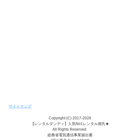
バレンタインデーキャンペーン
ホワイトデーキャンペーン
クリスマスデートキャンペーン
新着情報バックナンバー
週間デート状況バックナンバー
レンタル彼女『恋かの♥』
レンタル彼氏『恋かれ★』
レンタル♥美魔女
サイトマップ
Copyright (C) 2017-2026
【レンタルダンディ】人気No1レンタル彼氏★
All Rights Reserved.
総務省電気通信事業届出書