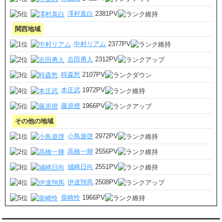
澤村真白
2381PV
関西地域
中村リアム
2377PV
吉田勇人
2312PV
時森愁
2107PV
本庄武
1972PV
藤原燈
1966PV
その他の地域
小鳥遊啓
2972PV
高橋一輝
2556PV
城崎日向
2551PV
伊達翔馬
2508PV
柴崎怜
1966PV