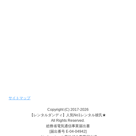
ホワイトデーキャンペーン
クリスマスデートキャンペーン
新着情報バックナンバー
週間デート状況バックナンバー
レンタル彼女『恋かの♥』
レンタル彼氏『恋かれ★』
レンタル♥美魔女
サイトマップ
Copyright (C) 2017-2026
【レンタルダンディ】人気No1レンタル彼氏★
All Rights Reserved.
総務省電気通信事業届出書
[届出番号 E-04-04942]