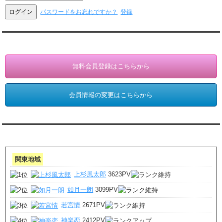
パスワードをお忘れですか？
登録
会員登録・情報変更（お客様専用）
無料会員登録はこちらから
会員情報の変更はこちらから
アクセスランキング 集計期間:7月1日～31日
関東地域
上杉風太郎
3623PV
如月一朗
3099PV
若宮情
2671PV
神楽恋
2412PV